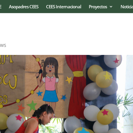
E
Asopadres CEES
CEES Internacional
Proyectos
Notici
EWS