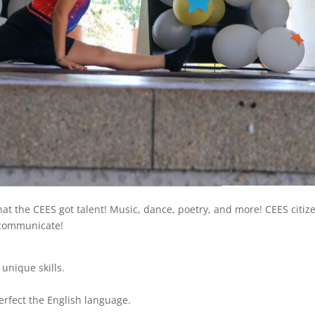
hat the CEES got talent! Music, dance, poetry, and more! CEES citiz
communicate!
 unique skills.
erfect the English language.