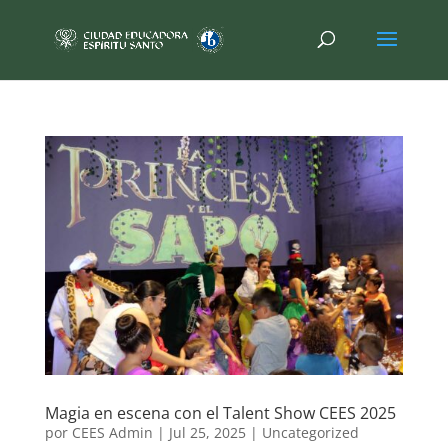
Magia en escena con el Talent Show CEES 2025
por
CEES Admin
|
Jul 25, 2025
|
Uncategorized