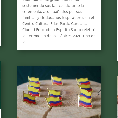
sosteniendo sus lápices durante la
ceremonia, acompañados por sus
familias y ciudadanos inspiradores en el
Centro Cultural Elías Pardo García.La
Ciudad Educadora Espíritu Santo celebró
la Ceremonia de los Lápices 2026, una de
las...