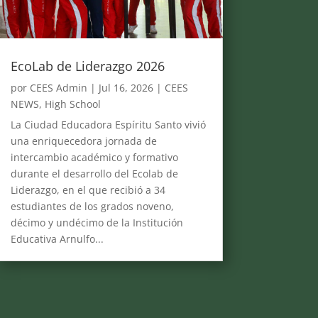
EcoLab de Liderazgo 2026
por
CEES Admin
|
Jul 16, 2026
|
CEES
NEWS
,
High School
La Ciudad Educadora Espíritu Santo vivió
una enriquecedora jornada de
intercambio académico y formativo
durante el desarrollo del Ecolab de
Liderazgo, en el que recibió a 34
estudiantes de los grados noveno,
décimo y undécimo de la Institución
Educativa Arnulfo...