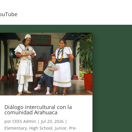
ouTube
Diálogo intercultural con la
comunidad Arahuaca
por
CEES Admin
|
Jul 23, 2026
|
Elementary
,
High School
,
Junior
,
Pre-