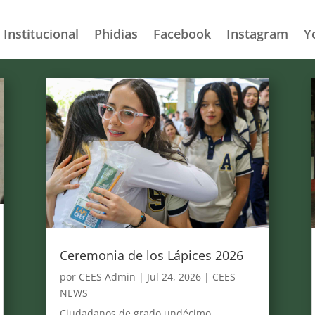
 Institucional
Phidias
Facebook
Instagram
Y
Ceremonia de los Lápices 2026
por
CEES Admin
|
Jul 24, 2026
|
CEES
NEWS
Ciudadanos de grado undécimo