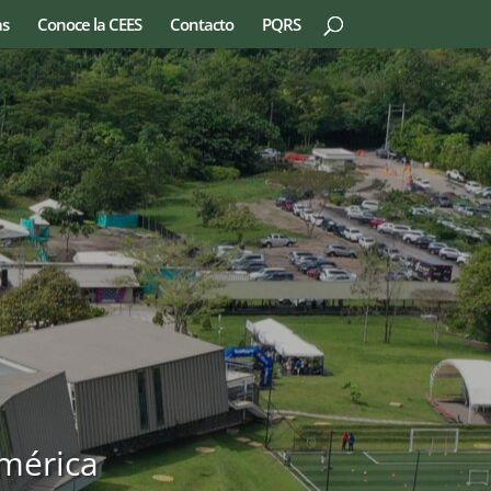
as
Conoce la CEES
Contacto
PQRS
mérica