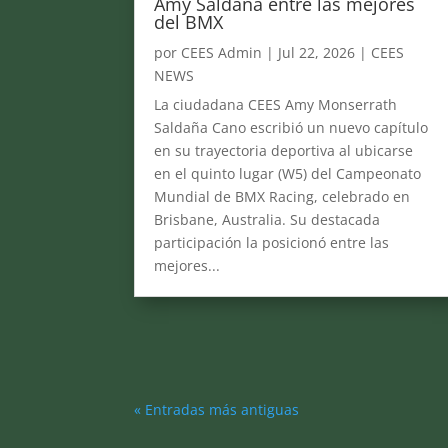
Amy Saldaña entre las mejores
del BMX
por
CEES Admin
|
Jul 22, 2026
|
CEES
NEWS
La ciudadana CEES Amy Monserrath
Saldaña Cano escribió un nuevo capítulo
en su trayectoria deportiva al ubicarse
en el quinto lugar (W5) del Campeonato
Mundial de BMX Racing, celebrado en
Brisbane, Australia. Su destacada
participación la posicionó entre las
mejores...
« Entradas más antiguas