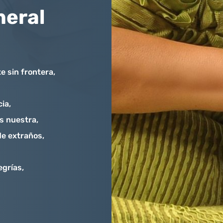
neral
e sin frontera,
cia,
s nuestra,
de extraños,
egrías,