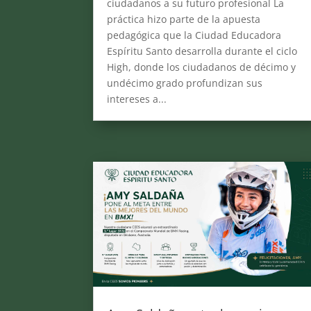
ciudadanos a su futuro profesional La
práctica hizo parte de la apuesta
pedagógica que la Ciudad Educadora
Espíritu Santo desarrolla durante el ciclo
High, donde los ciudadanos de décimo y
undécimo grado profundizan sus
intereses a...