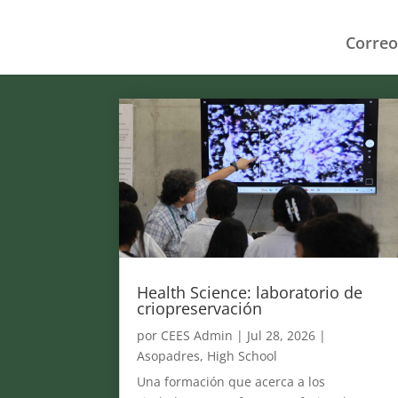
Correo
Health Science: laboratorio de
criopreservación
por
CEES Admin
|
Jul 28, 2026
|
Asopadres
,
High School
Una formación que acerca a los