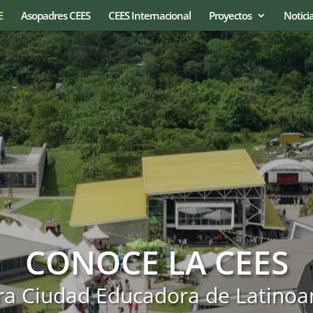
E
Asopadres CEES
CEES Internacional
Proyectos
Notici
CONOCE LA CEES
ra Ciudad Educadora de Latinoa