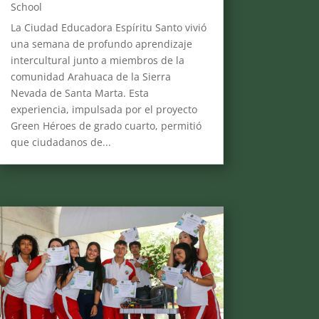
School
La Ciudad Educadora Espíritu Santo vivió
una semana de profundo aprendizaje
intercultural junto a miembros de la
comunidad Arahuaca de la Sierra
Nevada de Santa Marta. Esta
experiencia, impulsada por el proyecto
Green Héroes de grado cuarto, permitió
que ciudadanos de...