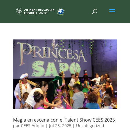
Magia en escena con el Talent Show CEES 2025
por
CEES Admin
|
Jul 25, 2025
|
Uncategorized