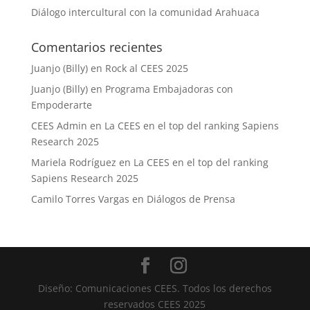
Diálogo intercultural con la comunidad Arahuaca
Comentarios recientes
Juanjo (Billy)
en
Rock al CEES 2025
Juanjo (Billy)
en
Programa Embajadoras con
Empoderarte
CEES Admin
en
La CEES en el top del ranking Sapiens
Research 2025
Mariela Rodríguez
en
La CEES en el top del ranking
Sapiens Research 2025
Camilo Torres Vargas
en
Diálogos de Prensa
Diseño: Comunicaciones CEES. Todos los derechos
reservados CEES 2025