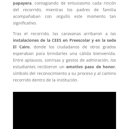
papayera
, contagiando de entusiasmo cada rincón
del recorrido, mientras los padres de familia
acompañaban con orgullo este momento tan
significativo.
Tras el recorrido, las caravanas arribaron a las
instalaciones de la CEES en Preescolar y en la sede
El Cairo
, donde los ciudadanos de otros grados
esperaban para brindarles una cálida bienvenida.
Entre aplausos, sonrisas y gestos de admiración, los
estudiantes recibieron un
emotivo paso de honor
,
símbolo del reconocimiento a su proceso y al camino
recorrido dentro de la institución.