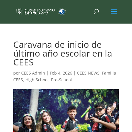
Caravana de inicio de
último año escolar en la
CEES
por
CEES Admin
|
Feb 4, 2026
|
CEES NEWS
,
Familia
CEES
,
High School
,
Pre-School