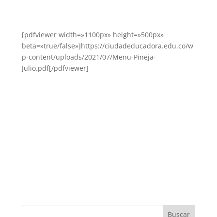
[pdfviewer width=»1100px» height=»500px»
beta=»true/false»]https://ciudadeducadora.edu.co/w
p-content/uploads/2021/07/Menu-Pineja-
Julio.pdf[/pdfviewer]