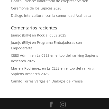
Health Science: laboratorio de criopreservación
Ceremonia de los Lápices 2026
Diálogo intercultural con la comunidad Arahuaca
Comentarios recientes
Juanjo (Billy)
en
Rock al CEES 2025
Juanjo (Billy)
en
Programa Embajadoras con
Empoderarte
CEES Admin
en
La CEES en el top del ranking Sapiens
Research 2025
Mariela Rodríguez
en
La CEES en el top del ranking
Sapiens Research 2025
Camilo Torres Vargas
en
Diálogos de Prensa