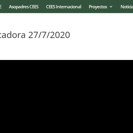
E
Asopadres CEES
CEES Internacional
Proyectos
Notici
cadora 27/7/2020