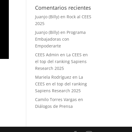
Comentarios recientes
Juanjo (Billy)
en
Rock al CEES
2025
Juanjo (Billy)
en
Programa
Embajadoras con
Empoderarte
CEES Admin
en
La CEES en
el top del ranking Sapiens
Research 2025
Mariela Rodríguez
en
La
CEES en el top del ranking
Sapiens Research 2025
Camilo Torres Vargas
en
Diálogos de Prensa