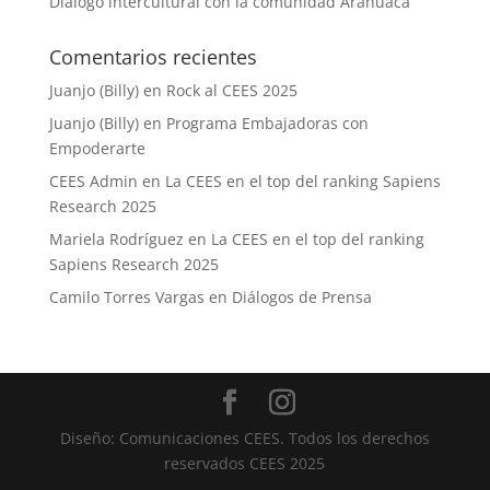
Diálogo intercultural con la comunidad Arahuaca
Comentarios recientes
Juanjo (Billy)
en
Rock al CEES 2025
Juanjo (Billy)
en
Programa Embajadoras con
Empoderarte
CEES Admin
en
La CEES en el top del ranking Sapiens
Research 2025
Mariela Rodríguez
en
La CEES en el top del ranking
Sapiens Research 2025
Camilo Torres Vargas
en
Diálogos de Prensa
Diseño: Comunicaciones CEES. Todos los derechos
reservados CEES 2025