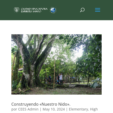
Construyendo «Nuestro Nido».
por
CEES Admin
|
May 10, 2024
|
Elementary
,
High