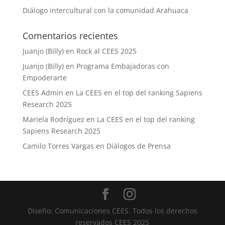
Diálogo intercultural con la comunidad Arahuaca
Comentarios recientes
Juanjo (Billy)
en
Rock al CEES 2025
Juanjo (Billy)
en
Programa Embajadoras con
Empoderarte
CEES Admin
en
La CEES en el top del ranking Sapiens
Research 2025
Mariela Rodríguez
en
La CEES en el top del ranking
Sapiens Research 2025
Camilo Torres Vargas
en
Diálogos de Prensa
Diseño: Comunicaciones CEES. Todos los derechos
reservados CEES 2025