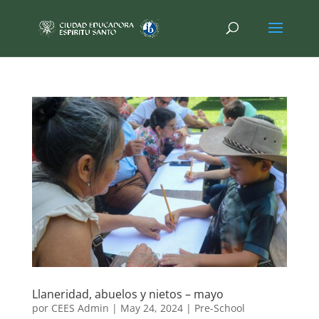
Llaneridad, abuelos y nietos – mayo
por
CEES Admin
|
May 24, 2024
|
Pre-School