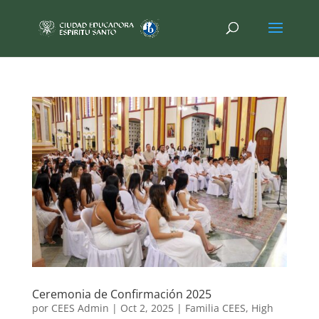
Ceremonia de Confirmación 2025
por
CEES Admin
|
Oct 2, 2025
|
Familia CEES
,
High