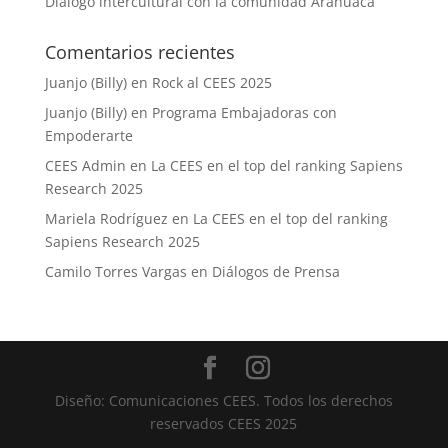
Diálogo intercultural con la comunidad Arahuaca
Comentarios recientes
Juanjo (Billy)
en
Rock al CEES 2025
Juanjo (Billy)
en
Programa Embajadoras con
Empoderarte
CEES Admin
en
La CEES en el top del ranking Sapiens
Research 2025
Mariela Rodríguez
en
La CEES en el top del ranking
Sapiens Research 2025
Camilo Torres Vargas
en
Diálogos de Prensa
Diseño: Comunicaciones CEES. Todos los derechos
reservados CEES 2025