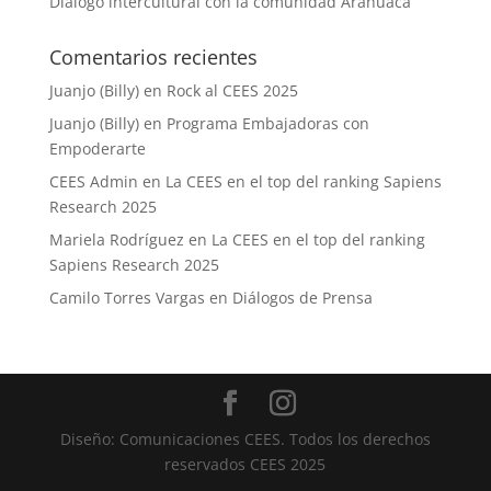
Diálogo intercultural con la comunidad Arahuaca
Comentarios recientes
Juanjo (Billy)
en
Rock al CEES 2025
Juanjo (Billy)
en
Programa Embajadoras con
Empoderarte
CEES Admin
en
La CEES en el top del ranking Sapiens
Research 2025
Mariela Rodríguez
en
La CEES en el top del ranking
Sapiens Research 2025
Camilo Torres Vargas
en
Diálogos de Prensa
Diseño: Comunicaciones CEES. Todos los derechos
reservados CEES 2025