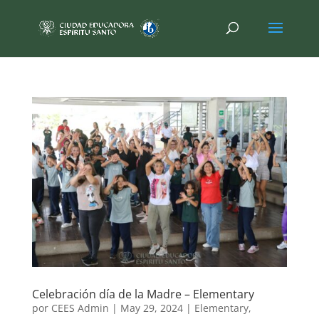
Celebración día de la Madre – Elementary
por
CEES Admin
|
May 29, 2024
|
Elementary
,