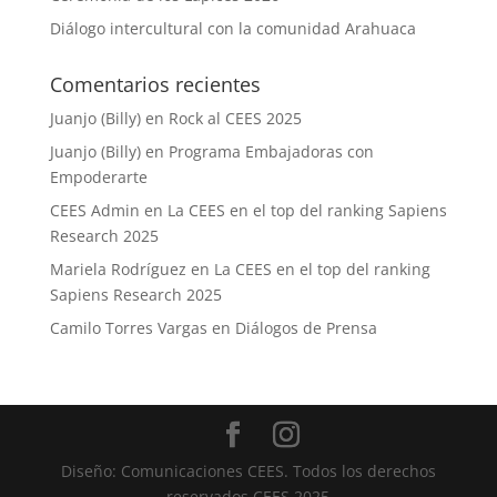
Diálogo intercultural con la comunidad Arahuaca
Comentarios recientes
Juanjo (Billy)
en
Rock al CEES 2025
Juanjo (Billy)
en
Programa Embajadoras con
Empoderarte
CEES Admin
en
La CEES en el top del ranking Sapiens
Research 2025
Mariela Rodríguez
en
La CEES en el top del ranking
Sapiens Research 2025
Camilo Torres Vargas
en
Diálogos de Prensa
Diseño: Comunicaciones CEES. Todos los derechos
reservados CEES 2025