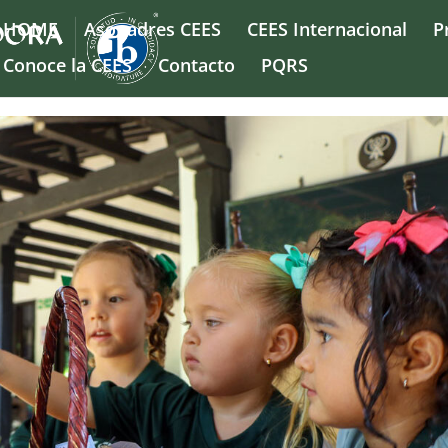
HOME
Asopadres CEES
CEES Internacional
P
Conoce la CEES
Contacto
PQRS