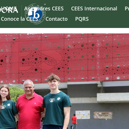
HOME
Asopadres CEES
CEES Internacional
P
Conoce la CEES
Contacto
PQRS