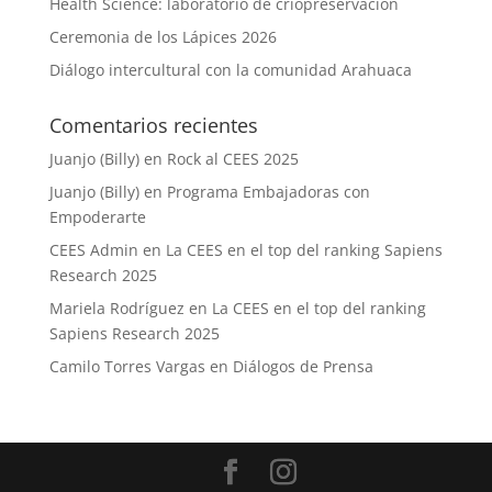
Health Science: laboratorio de criopreservación
Ceremonia de los Lápices 2026
Diálogo intercultural con la comunidad Arahuaca
Comentarios recientes
Juanjo (Billy)
en
Rock al CEES 2025
Juanjo (Billy)
en
Programa Embajadoras con
Empoderarte
CEES Admin
en
La CEES en el top del ranking Sapiens
Research 2025
Mariela Rodríguez
en
La CEES en el top del ranking
Sapiens Research 2025
Camilo Torres Vargas
en
Diálogos de Prensa