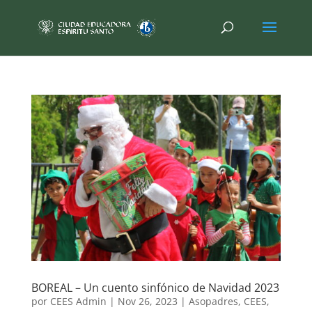
BOREAL – Un cuento sinfónico de Navidad 2023
por
CEES Admin
|
Nov 26, 2023
|
Asopadres
,
CEES
,