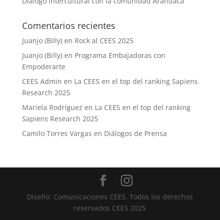
Diálogo intercultural con la comunidad Arahuaca
Comentarios recientes
Juanjo (Billy)
en
Rock al CEES 2025
Juanjo (Billy)
en
Programa Embajadoras con
Empoderarte
CEES Admin
en
La CEES en el top del ranking Sapiens
Research 2025
Mariela Rodríguez
en
La CEES en el top del ranking
Sapiens Research 2025
Camilo Torres Vargas
en
Diálogos de Prensa
Diseño: Comunicaciones CEES. Todos los derechos
reservados CEES 2025