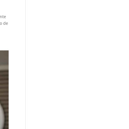
ante
mo de