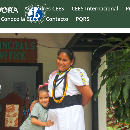
HOME
Asopadres CEES
CEES Internacional
P
Conoce la CEES
Contacto
PQRS