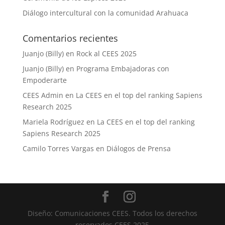
Diálogo intercultural con la comunidad Arahuaca
Comentarios recientes
Juanjo (Billy)
en
Rock al CEES 2025
Juanjo (Billy)
en
Programa Embajadoras con
Empoderarte
CEES Admin
en
La CEES en el top del ranking Sapiens
Research 2025
Mariela Rodríguez
en
La CEES en el top del ranking
Sapiens Research 2025
Camilo Torres Vargas
en
Diálogos de Prensa
Diseño: Comunicaciones CEES. Todos los derechos
reservados CEES 2025