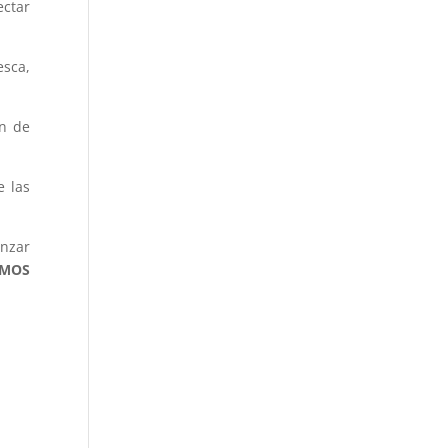
ectar
esca,
ón de
e las
anzar
MOS