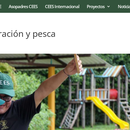
E
Asopadres CEES
CEES Internacional
Proyectos
Notici
ación y pesca