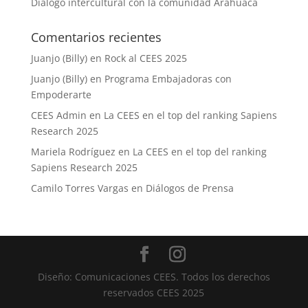
Diálogo intercultural con la comunidad Arahuaca
Comentarios recientes
Juanjo (Billy)
en
Rock al CEES 2025
Juanjo (Billy)
en
Programa Embajadoras con
Empoderarte
CEES Admin
en
La CEES en el top del ranking Sapiens
Research 2025
Mariela Rodríguez
en
La CEES en el top del ranking
Sapiens Research 2025
Camilo Torres Vargas
en
Diálogos de Prensa
Diseño: Comunicaciones CEES. Todos los derechos
reservados CEES 2025