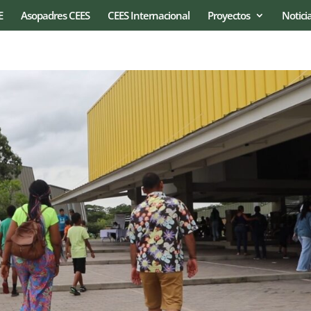
E
Asopadres CEES
CEES Internacional
Proyectos
Notici