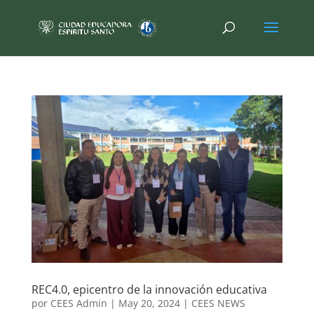
REC4.0, epicentro de la innovación educativa
por
CEES Admin
|
May 20, 2024
|
CEES NEWS