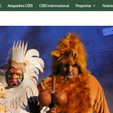
E
Asopadres CEES
CEES Internacional
Proyectos
Notici