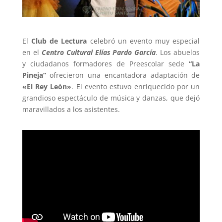
El
Club de Lectura
celebró un evento muy especial
en el
Centro Cultural Elías Pardo García
. Los abuelos
y ciudadanos formadores de Preescolar sede
“La
Pineja”
ofrecieron una encantadora adaptación de
«El Rey León»
. El evento estuvo enriquecido por un
grandioso espectáculo de música y danzas, que dejó
maravillados a los asistentes.