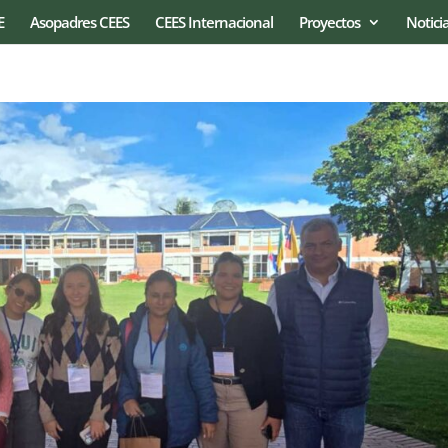
E
Asopadres CEES
CEES Internacional
Proyectos
Notici