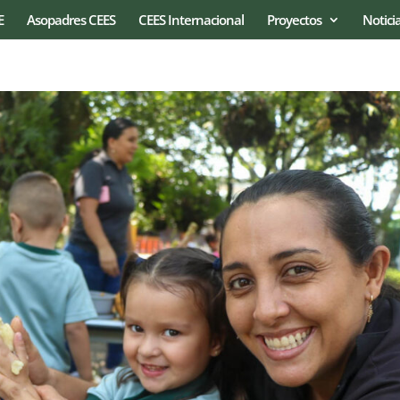
E
Asopadres CEES
CEES Internacional
Proyectos
Notici