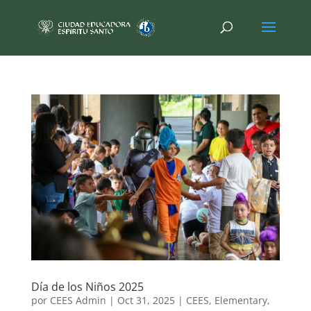
Día de los Niños 2025
por
CEES Admin
|
Oct 31, 2025
|
CEES
,
Elementary
,