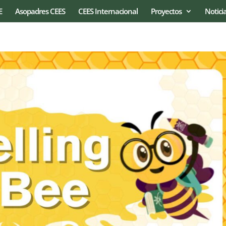
E
Asopadres CEES
CEES Internacional
Proyectos
Notici