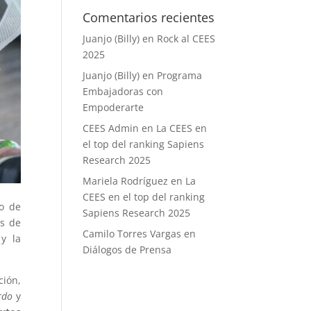
Comentarios recientes
Juanjo (Billy)
en
Rock al CEES
2025
Juanjo (Billy)
en
Programa
Embajadoras con
Empoderarte
CEES Admin
en
La CEES en
el top del ranking Sapiens
Research 2025
Mariela Rodríguez
en
La
CEES en el top del ranking
lo de
Sapiens Research 2025
es de
Camilo Torres Vargas
en
 y la
Diálogos de Prensa
ción,
rdo
y