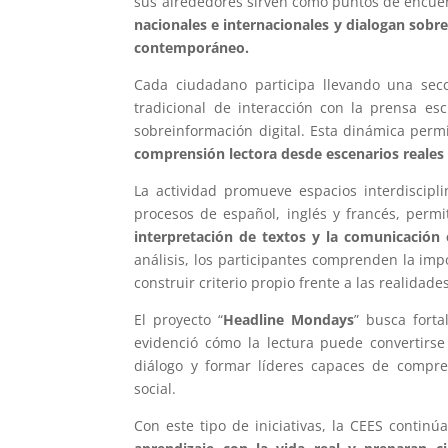
sus alrededores sirven como puntos de encu
nacionales e internacionales y dialogan sobre
contemporáneo.
Cada ciudadano participa llevando una secc
tradicional de interacción con la prensa esc
sobreinformación digital. Esta dinámica perm
comprensión lectora desde escenarios reales 
La actividad promueve espacios interdiscipl
procesos de español, inglés y francés, perm
interpretación de textos y la comunicación 
análisis, los participantes comprenden la impo
construir criterio propio frente a las realidade
El proyecto “
Headline Mondays
” busca forta
evidenció cómo la lectura puede convertirs
diálogo y formar líderes capaces de compr
social.
Con este tipo de iniciativas, la CEES contin