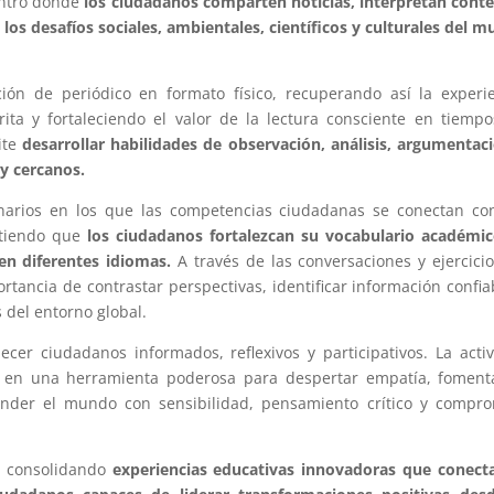
entro donde
los ciudadanos comparten noticias, interpretan cont
 los desafíos sociales, ambientales, científicos y culturales del 
ión de periódico en formato físico, recuperando así la experi
rita y fortaleciendo el valor de la lectura consciente en tiemp
ite
desarrollar habilidades de observación, análisis, argumentac
y cercanos.
inarios en los que las competencias ciudadanas se conectan co
itiendo que
los ciudadanos fortalezcan su vocabulario académic
en diferentes idiomas.
A través de las conversaciones y ejercici
rtancia de contrastar perspectivas, identificar información confia
s del entorno global.
lecer ciudadanos informados, reflexivos y participativos. La acti
e en una herramienta poderosa para despertar empatía, foment
ender el mundo con sensibilidad, pensamiento crítico y compr
úa consolidando
experiencias educativas innovadoras que conect