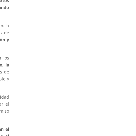
extos
mundo
encia
os de
ión y
n los
o, la
os de
ble y
vidad
ar el
omiso
an el