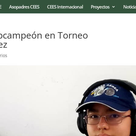
E
Asopadres CEES
CEES Internacional
Proyectos
Notici
bcampeón en Torneo
ez
rios