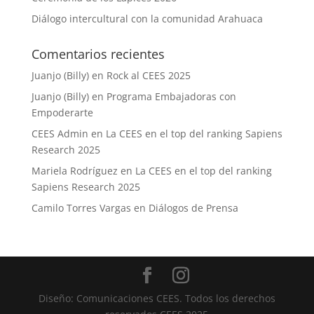
Diálogo intercultural con la comunidad Arahuaca
Comentarios recientes
Juanjo (Billy)
en
Rock al CEES 2025
Juanjo (Billy)
en
Programa Embajadoras con
Empoderarte
CEES Admin
en
La CEES en el top del ranking Sapiens
Research 2025
Mariela Rodríguez
en
La CEES en el top del ranking
Sapiens Research 2025
Camilo Torres Vargas
en
Diálogos de Prensa
Diseño: Comunicaciones CEES. Todos los derechos