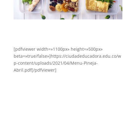
[pdfviewer width=»1100px» height=»500px»
beta=»true/false»]https://ciudadeducadora.edu.co/w
p-content/uploads/2021/04/Menu-Pineja-
Abril.pdf[/pdfviewer]