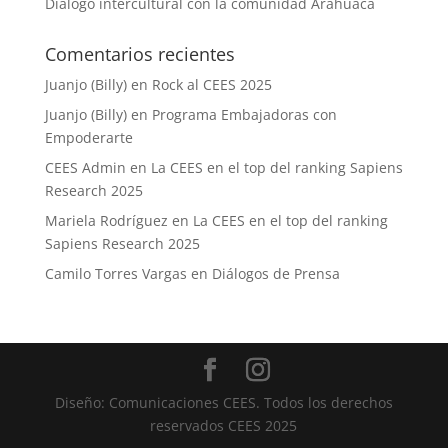
Diálogo intercultural con la comunidad Arahuaca
Comentarios recientes
Juanjo (Billy)
en
Rock al CEES 2025
Juanjo (Billy)
en
Programa Embajadoras con
Empoderarte
CEES Admin
en
La CEES en el top del ranking Sapiens
Research 2025
Mariela Rodríguez
en
La CEES en el top del ranking
Sapiens Research 2025
Camilo Torres Vargas
en
Diálogos de Prensa
Diseño: Comunicaciones CEES. Todos los derechos
reservados CEES 2025