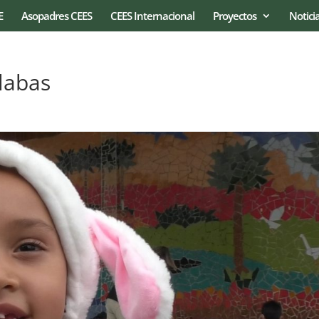
E
Asopadres CEES
CEES Internacional
Proyectos
Notici
ílabas