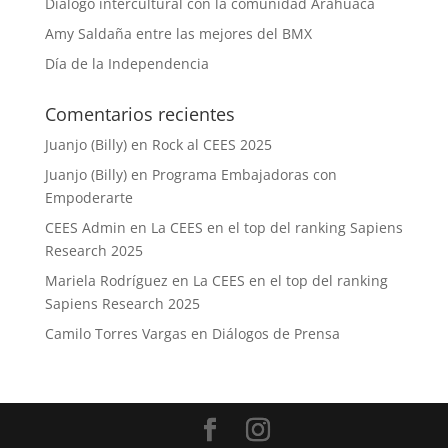
Diálogo intercultural con la comunidad Arahuaca
Amy Saldaña entre las mejores del BMX
Día de la Independencia
Comentarios recientes
Juanjo (Billy)
en
Rock al CEES 2025
Juanjo (Billy)
en
Programa Embajadoras con
Empoderarte
CEES Admin
en
La CEES en el top del ranking Sapiens
Research 2025
Mariela Rodríguez
en
La CEES en el top del ranking
Sapiens Research 2025
Camilo Torres Vargas
en
Diálogos de Prensa