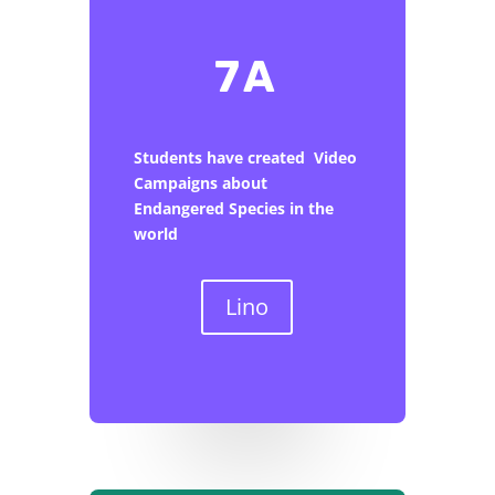
7A
Students have created Video
Campaigns about
Endangered Species in the
world
Lino