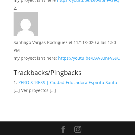
my proyect isn’t here
https://youtu.be/DAV83nFVS9Q
Santiago Vargas Rodriguez
el 11/11/2020 a las 1:50
PM
my proyect isn’t here:
https://youtu.be/DAV83nFVS9Q
Trackbacks/Pingbacks
ZERO STRESS | Ciudad Educadora Espíritu Santo
-
[…] Ver proyectos […]