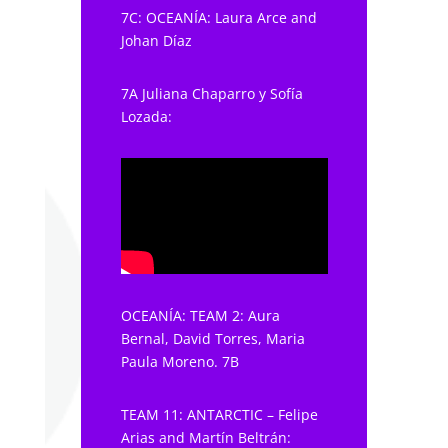
7C: OCEANÍA: Laura Arce and
Johan Díaz
7A Juliana Chaparro y Sofía
Lozada:
OCEANÍA: TEAM 2: Aura
Bernal, David Torres, Maria
Paula Moreno. 7B
TEAM 11: ANTARCTIC – Felipe
Arias and Martín Beltrán: