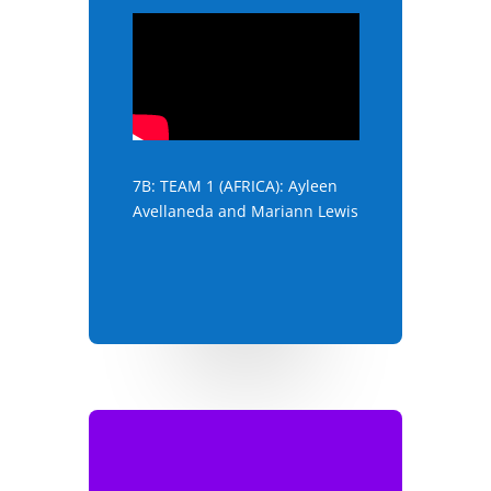
7B: TEAM 1 (AFRICA): Ayleen
Avellaneda and Mariann Lewis