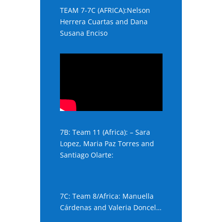
TEAM 7-7C (AFRICA):Nelson
Herrera Cuartas and Dana
Susana Enciso
7B: Team 11 (Africa): – Sara
Lopez, Maria Paz Torres and
Santiago Olarte:
7C: Team 8/Africa: Manuella
Cárdenas and Valeria Doncel…