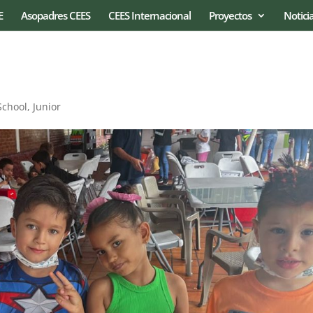
E
Asopadres CEES
CEES Internacional
Proyectos
Notici
School
,
Junior