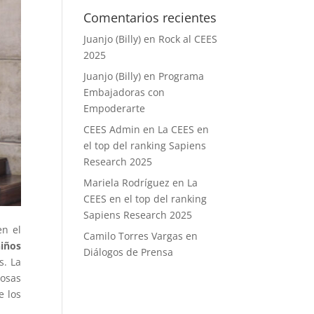
Comentarios recientes
Juanjo (Billy)
en
Rock al CEES
2025
Juanjo (Billy)
en
Programa
Embajadoras con
Empoderarte
CEES Admin
en
La CEES en
el top del ranking Sapiens
Research 2025
Mariela Rodríguez
en
La
CEES en el top del ranking
Sapiens Research 2025
en el
Camilo Torres Vargas
en
niños
Diálogos de Prensa
s. La
iosas
e los