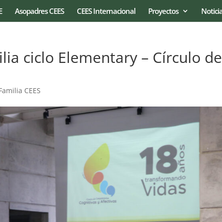
E
Asopadres CEES
CEES Internacional
Proyectos
Notici
ia ciclo Elementary – Círculo d
Familia CEES