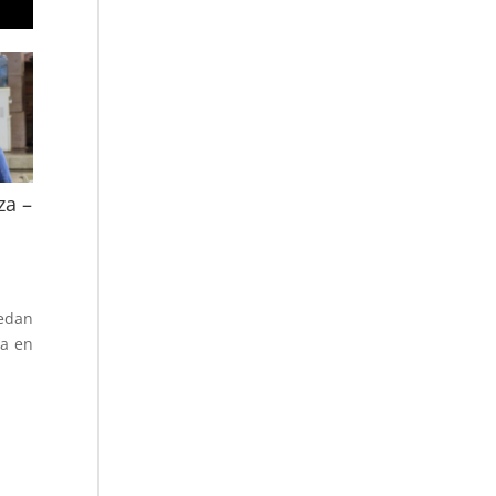
za –
uedan
ia en