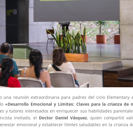
o una reunión extraordinaria para padres del ciclo Elementary 
ulo
«Desarrollo Emocional y Límites: Claves para la crianza de 
res y tutores interesados en enriquecer sus habilidades parentale
ncista invitado, el
Doctor Daniel Vásquez
, quien compartió val
ienestar emocional y establecer límites saludables en la crianza d