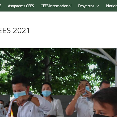
E
Asopadres CEES
CEES Internacional
Proyectos
Notici
EES 2021