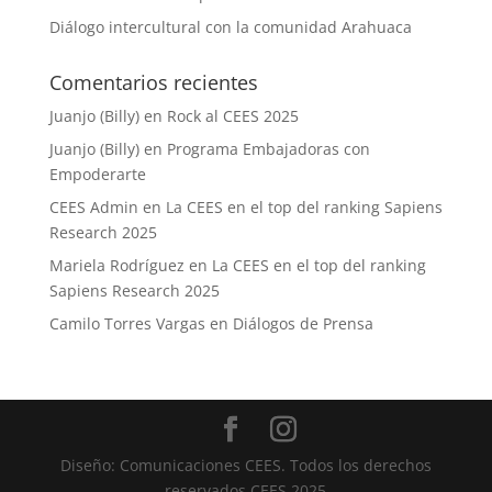
Diálogo intercultural con la comunidad Arahuaca
Comentarios recientes
Juanjo (Billy)
en
Rock al CEES 2025
Juanjo (Billy)
en
Programa Embajadoras con
Empoderarte
CEES Admin
en
La CEES en el top del ranking Sapiens
Research 2025
Mariela Rodríguez
en
La CEES en el top del ranking
Sapiens Research 2025
Camilo Torres Vargas
en
Diálogos de Prensa
Diseño: Comunicaciones CEES. Todos los derechos
reservados CEES 2025