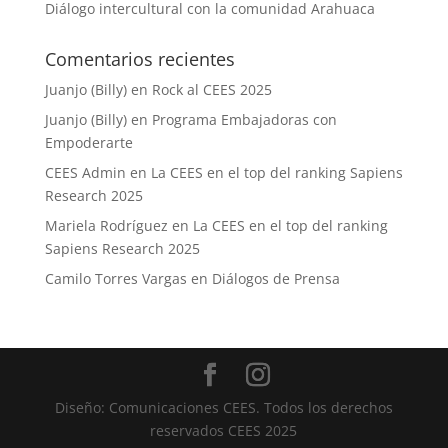
Diálogo intercultural con la comunidad Arahuaca
Comentarios recientes
Juanjo (Billy)
en
Rock al CEES 2025
Juanjo (Billy)
en
Programa Embajadoras con
Empoderarte
CEES Admin
en
La CEES en el top del ranking Sapiens
Research 2025
Mariela Rodríguez
en
La CEES en el top del ranking
Sapiens Research 2025
Camilo Torres Vargas
en
Diálogos de Prensa
Diseño: Comunicaciones CEES. Todos los derechos
reservados CEES 2025