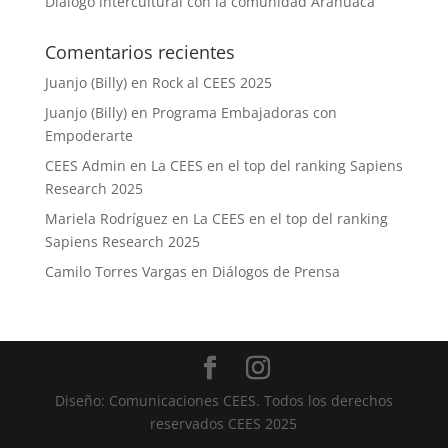
Diálogo intercultural con la comunidad Arahuaca
Comentarios recientes
Juanjo (Billy)
en
Rock al CEES 2025
Juanjo (Billy)
en
Programa Embajadoras con
Empoderarte
CEES Admin
en
La CEES en el top del ranking Sapiens
Research 2025
Mariela Rodríguez
en
La CEES en el top del ranking
Sapiens Research 2025
Camilo Torres Vargas
en
Diálogos de Prensa
Diseño: Comunicaciones CEES. Todos los derechos
reservados CEES 2025