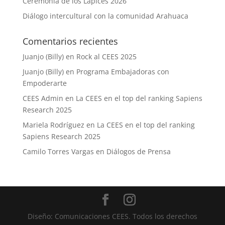
Ceremonia de los Lápices 2026
Diálogo intercultural con la comunidad Arahuaca
Comentarios recientes
Juanjo (Billy)
en
Rock al CEES 2025
Juanjo (Billy)
en
Programa Embajadoras con
Empoderarte
CEES Admin
en
La CEES en el top del ranking Sapiens
Research 2025
Mariela Rodríguez
en
La CEES en el top del ranking
Sapiens Research 2025
Camilo Torres Vargas
en
Diálogos de Prensa
Diseño: Comunicaciones CEES. Todos los derechos