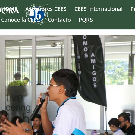
HOME
Asopadres CEES
CEES Internacional
P
Conoce la CEES
Contacto
PQRS