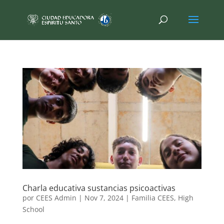
Charla educativa sustancias psicoactivas
por
CEES Admin
|
Nov 7, 2024
|
Familia CEES
,
High
School