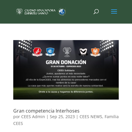
Gran competencia Interhoses
por
CEES Admin
|
Sep 25, 2023
|
CEES NEWS
,
Familia
CEES