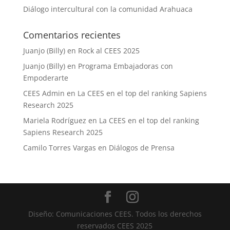
Diálogo intercultural con la comunidad Arahuaca
Comentarios recientes
Juanjo (Billy)
en
Rock al CEES 2025
Juanjo (Billy)
en
Programa Embajadoras con
Empoderarte
CEES Admin
en
La CEES en el top del ranking Sapiens
Research 2025
Mariela Rodríguez
en
La CEES en el top del ranking
Sapiens Research 2025
Camilo Torres Vargas
en
Diálogos de Prensa
Diseño: Comunicaciones CEES. Todos los derechos
reservados CEES 2025